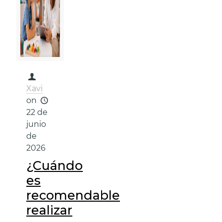
Xavi
on
22 de
junio
de
2026
¿Cuándo
es
recomendable
realizar