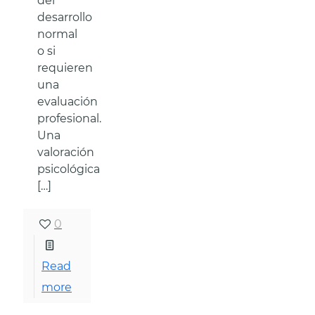
del
desarrollo
normal
o si
requieren
una
evaluación
profesional.
Una
valoración
psicológica
[…]
0
Read
more